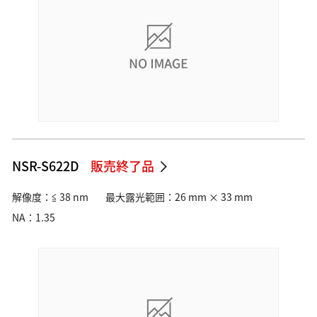
素材・部品
素材・部品
光学レンズ・ユニット
ロボティクス用カメラ・センサー
映像ソリューション
映像制作・業務用撮影
遠隔監視モニタリング
NSR-S622D
販売終了品
3Dモデル制作
データ管理・業務支援
解像度：≦ 38 nm
最大露光範囲：26 mm × 33 mm
NA：1.35