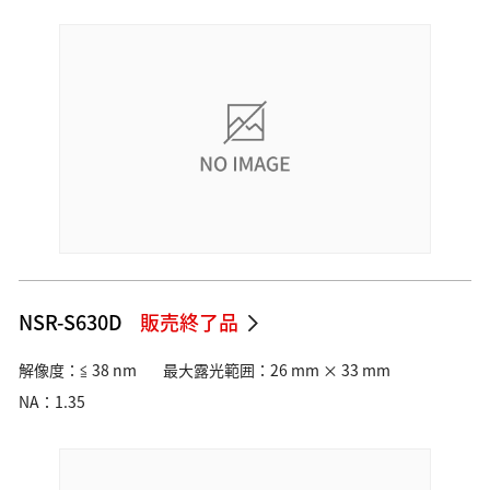
産業用測定・計測
測量・測位
カメラ、レンズ、双眼鏡、補聴器など日常を豊かに彩る商品・ソ
自動車・航空・宇宙
宇宙・天体機器
リューション
特注・カスタマイズ
企業情報
資源・エネルギー・素材
企業情報、サステナビリティ、投資家情報から、今を伝える最新
半導体・FPD
情報まで
半導体露光
半導体後工程露光（アドバンストパッケージング）
半導体測定・計測・検査
Global Site
FPD露光
フレキシブルエレクトロニクス
NSR-S630D
販売終了品
加工
DED方式金属3Dプリンター（AM装置）
解像度：≦ 38 nm
最大露光範囲：26 mm × 33 mm
L-PBF方式金属3Dプリンター（AM装置）
NA：1.35
レーザー除去加工機
材料加工ソリューション
金型製作・射出成型