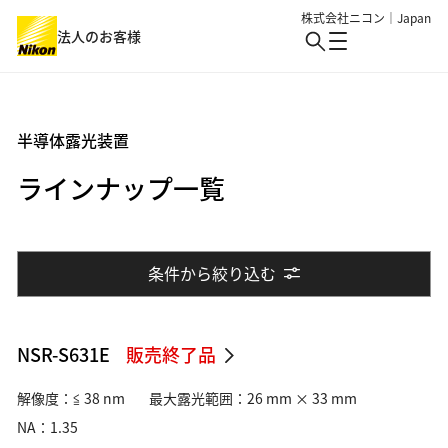
株式会社ニコン｜Japan
法人のお客様
製品・サービス
半導体露光装置
ラインナップ一覧
業界
製品・サービス : Top
バイオサイエンス・医療
ソリューション・事例・技術
業界 : Top
条件から絞り込む
生物用観察・検査
半導体・エレクトロニクス
イベント
アイケア
細胞受託生産
ニュース
機械・重工業・建設
NSR-S631E
販売終了品
産業・特注
バイオ・メディカル
解像度：≦ 38 nm
最大露光範囲：26 mm × 33 mm
総合トップ
ロボット制御
NA：1.35
産業用観察・検査
個人のお客様
情報・メディア