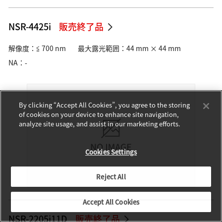
NSR-4425i
販売終了品
解像度：≦ 700 nm
最大露光範囲：44 mm × 44 mm
NA：-
By clicking “Accept All Cookies”, you agree to the storing
of cookies on your device to enhance site navigation,
analyze site usage, and assist in our marketing efforts.
Cookies Settings
Reject All
Accept All Cookies
NSR-2205i11D
販売終了品